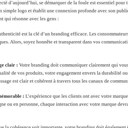
té d’aujourd’hui, se démarquer de la foule est essentiel pour 
n simple logo et établit une connexion profonde avec son publi
t qui résonne avec les gens :
thenticité est la clé d’un branding efficace. Les consommateu
iques. Alors, soyez honnête et transparent dans vos communicat
e clair :
Votre branding doit communiquer clairement qui vous 
ualité de vos produits, votre engagement envers la durabilité ou
sage est clair et cohérent à travers tous les canaux de commun
mémorable :
L’expérience que les clients ont avec votre marque 
igne ou en personne, chaque interaction avec votre marque devra
e la cohérence soit importante, votre branding doit également ê