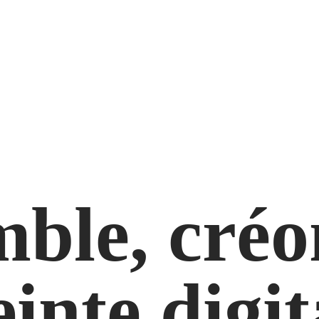
ble, créo
inte digit