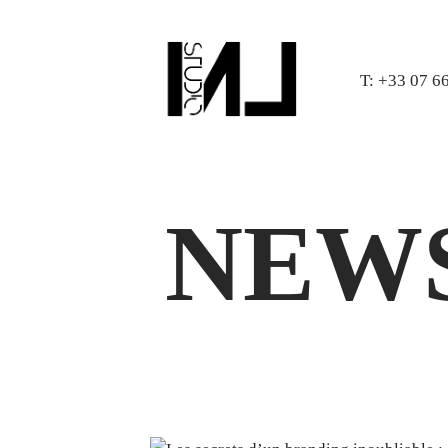
T: +33 07 6
NEW